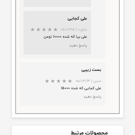
مدیریت
|
۰۴/۰۴/۱۷
با سلام مشتری عزیز وقتی یک بست
معمولی پلاستیکی 3000 تومان
میباشد آیا بست خاردار که حتی
قیمت خرید فروشگاه از قیمت فروش
عادی بالاتر هست آیا معقول نیست
که این مبلغ باشد؟
پاسخ دهید
علی کجایی
جاوید
|
۰۵/۰۱/۲۵
★
★
★
★
★
علی بیا که شده 10000 تومن
پاسخ دهید