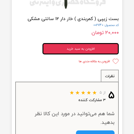
زیپی ( کمربندی ) خار دار ۱۲ سانتی مشکی
ول: 002740
۲ تومان
افزودن به سبد خرید
افزودن به علاقه مندی ها
ظرات
از ۵