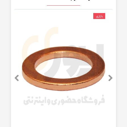
بست زیپی
حسن
|
۰۵/۰۳/۱۳
علی کجایی که شده 15000
پاسخ دهید
★
★
★
★
محصولات مرتبط
بازاری