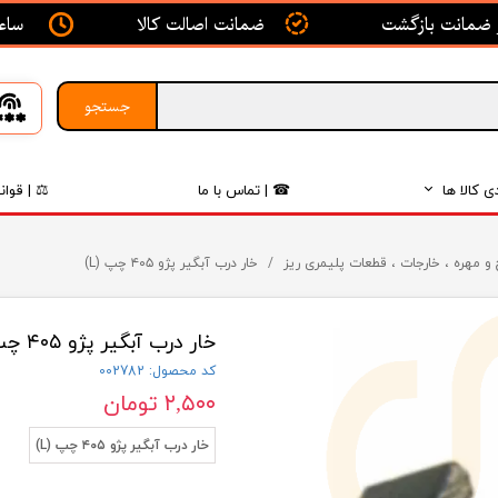
ساعت ک
ضمانت اصالت کالا
جستجو
ی کالا ها
☎ | تماس با ما
⚖ | قوان
بدنه
و مهره ، خارجات ، قطعات پلیمری ریز
خار درب آبگیر پژو ۴۰۵ چپ (L)
اگزوز
خار درب آبگیر پژو ۴۰۵ چپ (L)
لکتریکی
کد محصول: 002782
لاستیک
۲,۵۰۰ تومان
فیلتر
خار درب آبگیر پژو ۴۰۵ چپ (L)
داخلی