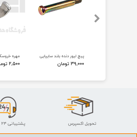
 پراید
پیچ لیور دنده بلند سایپایی
مهره خروسک
۳۹,۰۰۰ تومان
۲,۵۰۰ تومان
تحویل اکسپرس
پشتیبانی ۲۴ ساعته