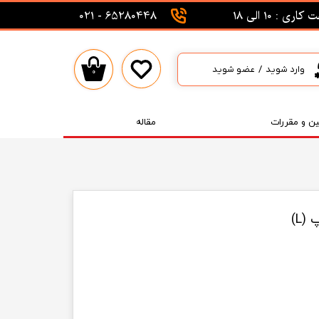
اری : 10 الی 18
65280448 - 021
وارد شوید
/
عضو شوید
۰
حساب کاربری من
تغییر گذر واژه
ین و مقررات
مقاله
سفارشات
خروج از حساب کاربری