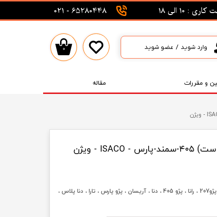
اری : 10 الی 18
65280448 - 021
وارد شوید
/
عضو شوید
۰
حساب کاربری من
تغییر گذر واژه
ین و مقررات
مقاله
سفارشات
خروج از حساب کاربری
ISA - ویژن
پژو 407 ، پژو207 ، رانا ، پژو 405 ، دنا ، آریسان ، پژو پارس ، تارا ، دنا پلاس ،