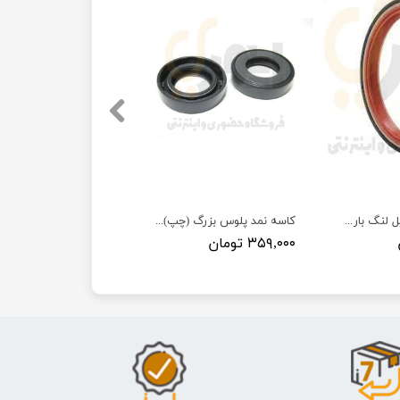
کاسه نمدعقب میل لنگ باریک 405-سمند-پارس - - ISACO - دیشتونگ اسپارتنر هامبورگ (dph)
کاسه نمد پلوس بزرگ (چپ) 405-سمند-پارس- ISACO - دیشتونگ اسپارتنر هامبورگ DPH
۳۵۹,۰۰۰ تومان