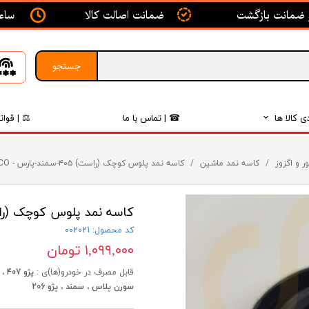
ساعت ک
ضمانت اصالت کالا
جستجو
ی کالا ها
☎ | تماس با ما
⚖ | قوان
بدنه
ر و اگزوز
کاسه نمد ماشین
کاسه نمد پلوس کوچک (راست) ۴۰۵-سمند-پارس - ISACO - ویژن
اگزوز
کاسه نمد پلوس کوچک (راست) ۴۰۵-سمند-پارس - CO
لکتریکی
کد محصول: 002021
لاستیک
۱,۰۹۹,۰۰۰ تومان
فیلتر
قابل مصرف در خودرو(ها)ی :
سورن پلاس ، سمند ، پژو 206
داخلی