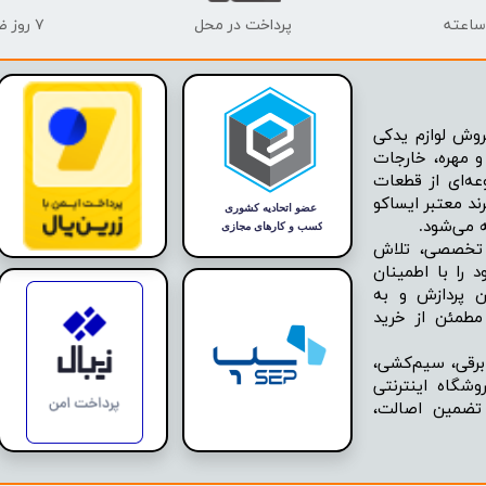
پرداخت در محل
۷ روز ضمانت بازگشت
وش لوازم یدکی
 مهره، خارجات
عه‌ای از قطعات
ند معتبر ایساکو
ه تخصصی، تلاش
 را با اطمینان
ن پردازش و به
مطمئن از خرید
برقی، سیم‌کشی،
شگاه اینترنتی
 تضمین اصالت،