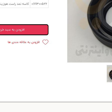
0171300526
کاسه نمد راست هوزینگ دیفرانس
 قدرت
ندی و ترمز
ی و اسپرت
افزودن به سبد خری
 ماشین
افزودن به علاقه مندی ها
 ماشین
ماشین
ماشین
 ماشین
اشین
اشین
 ، خارجات