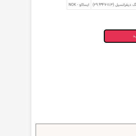
یل (11.3-47*29.9)
ایساکو - NOK
د