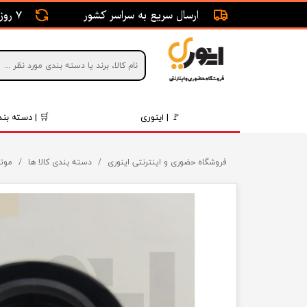
ارسال سریع به سراسر کشور
7 روز ضمانت بازگشت
🚩 | اینوری
🛒 | دسته بند
قطعات 
فروشگاه حضوری و اینترنتی اینوری
دسته بندی کالا ها
موتو
موتور و 
برقی و ا
رینگ و 
روغن و 
قطعات 