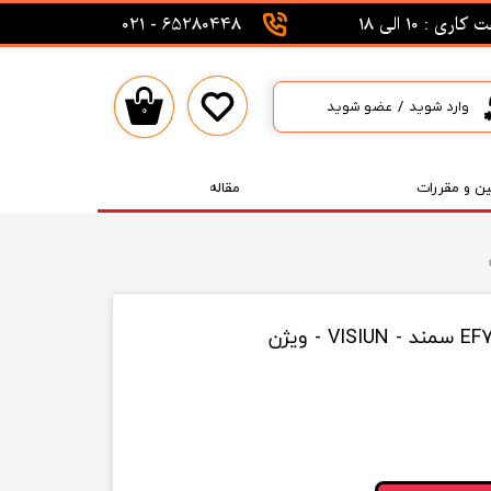
اری : 10 الی 18
65280448 - 021
وارد شوید
/
عضو شوید
۰
حساب کاربری من
تغییر گذر واژه
ین و مقررات
مقاله
سفارشات
خروج از حساب کاربری