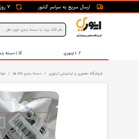
ارسال سریع به سراسر کشور
7 روز ضمانت بازگشت
🚩 | اینوری
🛒 | دسته بند
قطعات 
فروشگاه حضوری و اینترنتی اینوری
دسته بندی کالا ها
موتو
موتور و 
برقی و ا
رینگ و 
روغن و 
قطعات 