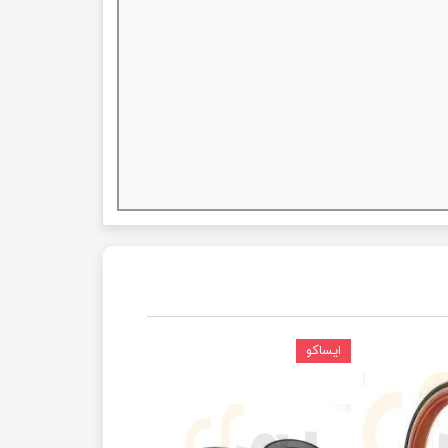
ایساکو