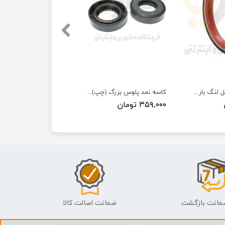
کاسه نمدعقب میل لنگ باریک 405-سمند-پارس - - ISACO - دیشتونگ اسپارتنر هامبورگ (dph)
کاسه نمد پلوس بزرگ (چپ) 405-سمند-پارس- ISACO - دیشتونگ اسپارتنر هامبورگ DPH
۳۵۹,۰۰۰ تومان
ضمانت اصالت کالا