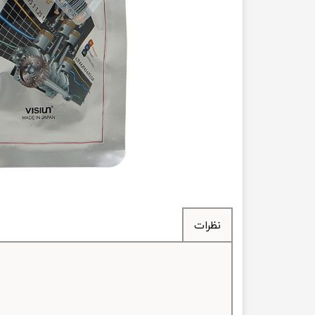
انتقال
فرمان، جلوب
لوازم جانب
بلبرینگ
کاسه نمد
اورینگ 
گردگیر 
نظرات
لوله های
تسمه م
لوله م
پیچ و مهره