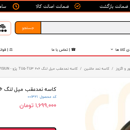
ساعت ک
ضمانت اصالت کالا
جستجو
ی کالا ها
☎ | تماس با ما
⚖ | قوان
بدنه
ر و اگزوز
کاسه نمد ماشین
کاسه نمدعقب میل لنگ ۲۰۶ TU5-TU3 پژو - VISIUN - ویژن
اگزوز
کاسه نمدعقب میل لنگ ۲۰۶ TU5-TU3 پژو - VISIUN - ویژن
لکتریکی
کد محصول: 001321
لاستیک
۱,۶۹۹,۰۰۰ تومان
فیلتر
داخلی