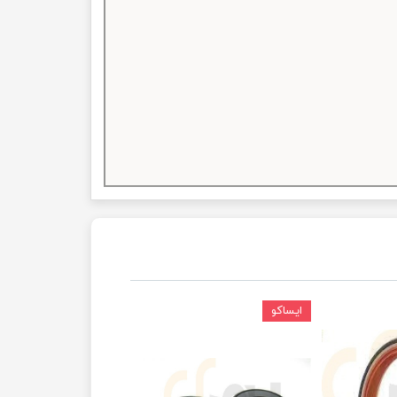
ایساکو