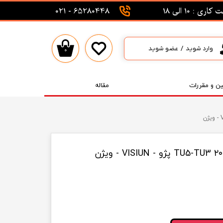
اری : 10 الی 18
65280448 - 021
وارد شوید
/
عضو شوید
۰
حساب کاربری من
تغییر گذر واژه
ین و مقررات
مقاله
سفارشات
خروج از حساب کاربری