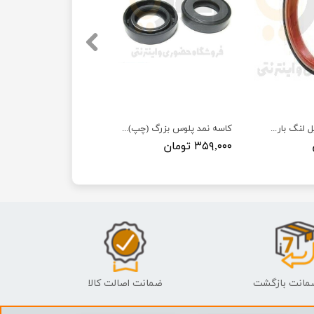
کاسه نمدعقب میل لنگ باریک 405-سمند-پارس - - ISACO - دیشتونگ اسپارتنر هامبورگ (dph)
کاسه نمد پلوس بزرگ (چپ) 405-سمند-پارس- ISACO - دیشتونگ اسپارتنر هامبورگ DPH
۳۵۹,۰۰۰ تومان
ضمانت اصالت کالا