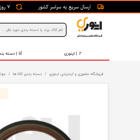
ارسال سریع به سراسر کشور
7 روز ضمانت بازگشت
🚩 | اینوری
🛒 | دسته بند
قطعات 
فروشگاه حضوری و اینترنتی اینوری
دسته بندی کالا ها
موتو
موتور و 
برقی و ا
رینگ و 
روغن و 
قطعات 