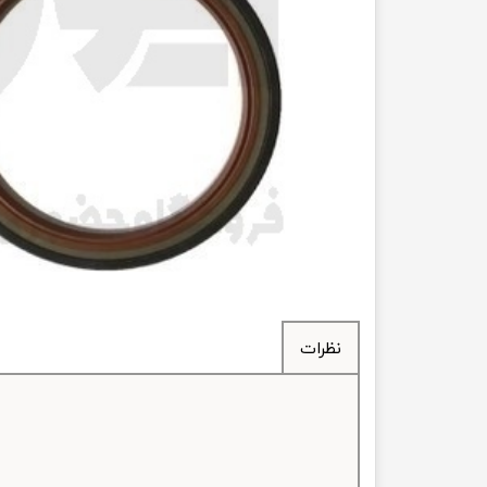
انتقال
فرمان، جلوب
لوازم جانب
بلبرینگ
کاسه نمد
اورینگ 
گردگیر 
نظرات
لوله های
تسمه م
لوله م
پیچ و مهره