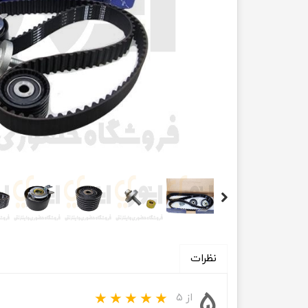
انتقال
فرمان، جلوب
لوازم جانب
بلبرینگ
کاسه نمد
اورینگ 
گردگیر 
لوله های
تسمه م
نظرات
لوله م
۵
از ۵
پیچ و مهره