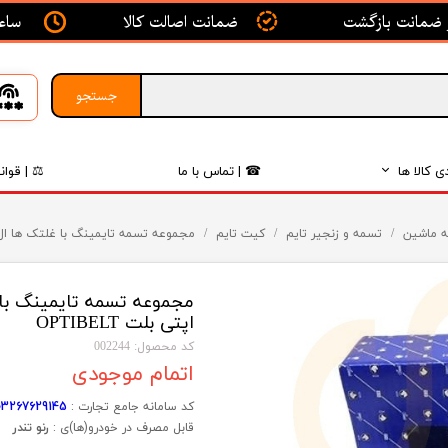
ساعت ک
ضمانت اصالت کالا
جستجو
ی کالا ها
☎ | تماس با ما
⚖ | قوان
بدنه
 ماشین
تسمه و زنجیر تایم
کیت تایم
مجموعه تسمه تایمینگ با غلتک ها ال ۹۰ - کیت تایم - ISACO - اپتی بلت TIBELT
اگزوز
لکتریکی
اپتی بلت OPTIBELT
لاستیک
کد محصول: 002244
اتمام موجودی
فیلتر
کد سامانه جامع تجارت :
03267629145
قابل مصرف در خودرو(ها)ی :
رنو تندر
داخلی