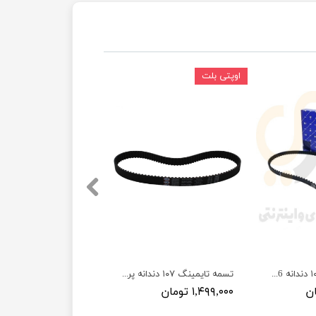
اوپتی بلت
تسمه تایمینگ ۱۰۴ دندانه TU3 206 پژو - ISACO - رایکا آلتون
تسمه تایمینگ ۱۰۷ دندانه پراید ، تیبا ، ساینا ، کوئیک ، شاهین ۲۲CR RTA اوپتی بلت | OPTIBELT
۱,۴۹۹,۰۰۰ تومان