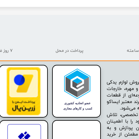
پرداخت در محل
۷ روز ضمانت بازگشت
وش لوازم یدکی
 مهره، خارجات
عه‌ای از قطعات
ند معتبر ایساکو
ه تخصصی، تلاش
 را با اطمینان
ن پردازش و به
مطمئن از خرید