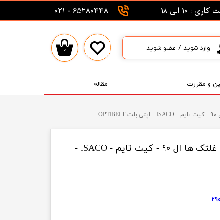
اری : 10 الی 18
65280448 - 021
وارد شوید
/
عضو شوید
۰
حساب کاربری من
تغییر گذر واژه
ین و مقررات
مقاله
سفارشات
OP
خروج از حساب کاربری
مجموعه تسمه تایمینگ با غلتک ها ال ۹۰ - کیت تایم - ISACO -
29