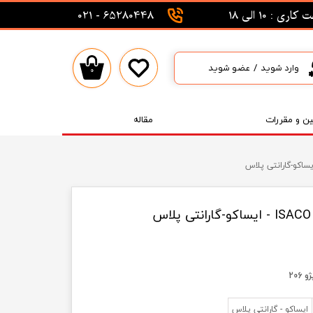
اری : 10 الی 18
65280448 - 021
وارد شوید
/
عضو شوید
۰
حساب کاربری من
تغییر گذر واژه
ین و مقررات
مقاله
سفارشات
خروج از حساب کاربری
ایساکو - گارانتی پلاس