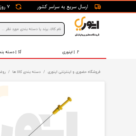
ارسال سریع به سراسر کشور
7 روز ضمانت بازگشت
🚩 | اینوری
🛒 | دسته بند
قطعات 
فروشگاه حضوری و اینترنتی اینوری
دسته بندی کالا ها
روغن
موتور و 
برقی و ا
رینگ و 
روغن و 
قطعات 