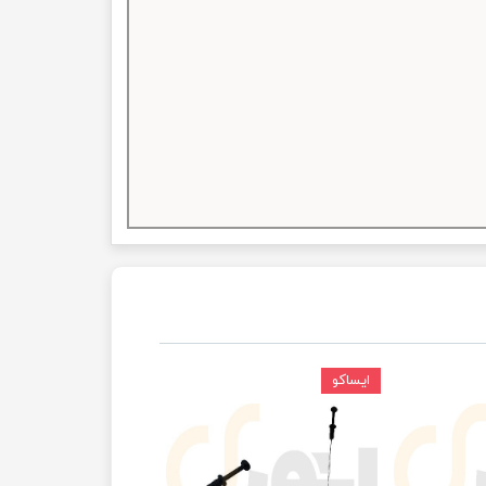
ایساکو