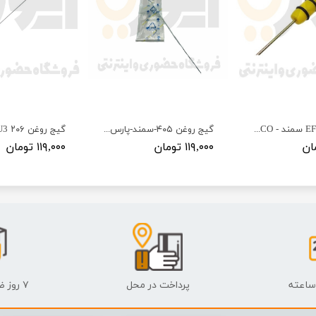
گیج روغن EF7 سمند - ISACO - ایساکو آبی-گارانتی پلاس
گیج روغن ۴۰۵-سمند-پارس - ISACO - ایساکو آبی-گارانتی پلاس
۱۱۹,۰۰۰ تومان
۱۱۹,۰۰۰ تومان
پرداخت در محل
۷ روز ضمانت بازگشت