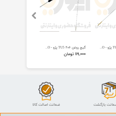
گیج روغن ۲۰۶ TU3 پژو - ISACO - ایساکو-گارانتی پلاس
گیج روغن ۲۰۶ TU5 پژو - ISACO - ایساکو آبی-گارانتی پلاس
۱۱۹,۰۰۰ تومان
ضمانت اصالت کالا