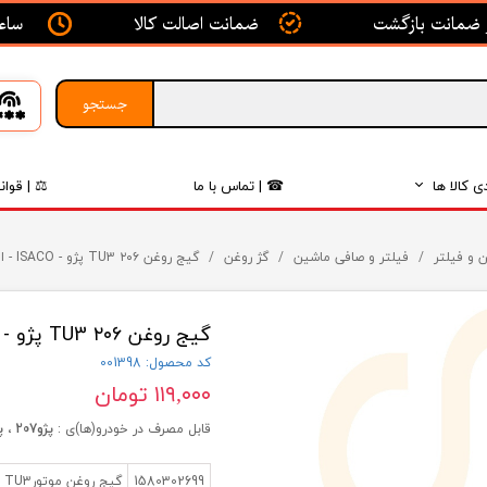
ساعت ک
ضمانت اصالت کالا
جستجو
ی کالا ها
☎ | تماس با ما
⚖ | قوان
بدنه
 و فیلتر
فیلتر و صافی ماشین
گژ روغن
گیج روغن ۲۰۶ TU3 پژو - ISACO - ایساکو-گارانتی پلاس
اگزوز
گیج روغن ۲۰۶ TU3 پژو - ISACO - ایساکو-گارانتی پلاس
لکتریکی
کد محصول: 001398
لاستیک
۱۱۹,۰۰۰ تومان
فیلتر
قابل مصرف در خودرو(ها)ی :
پژو207 ، پژو 206
داخلی
1580302699
گیج روغن موتورTU3