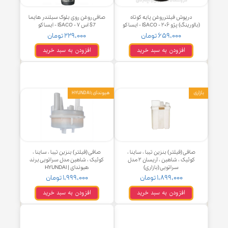
درپوش فیلترروغن پایه کوتاه
صافی روغن روی بلوک سیلندر هایما
نگ) پژو ۲۰۶ - ISACO - ایساکو
S7 اس ۷ - ISACO - ایساکو
۶۵۹,۰۰۰ تومان
۲۲۹,۰۰۰ تومان
افزودن به سبد خرید
افزودن به سبد خرید
هیوندای | HYUNDAI
افی (فیلتر) بنزین تیبا ، ساینا ،
صافی (فیلتر) بنزین تیبا ، ساینا ،