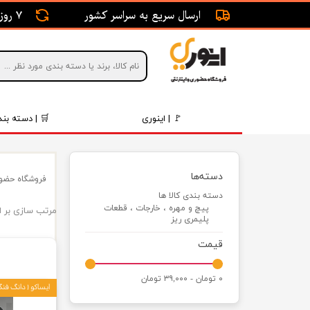
ارسال سریع به سراسر کشور
7 روز ضمانت بازگشت
🚩 | اینوری
🛒 | دسته بند
قطعات 
دسته‌ها
فروشگاه حضور
موتور و 
دسته بندی کالا ها
پیچ و مهره ، خارجات ، قطعات
مرتب سازی بر 
برقی و ا
پلیمری ریز
رینگ و 
قیمت
روغن و 
۰ تومان - ۳۹,۰۰۰ تومان
ایساکو ( دانگ فنگ | NG FENG
قطعات 