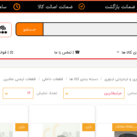
ساعت ک
ضمانت اصالت کالا
جستجو
ی کالا ها
☎ | تماس با ما
⚖ | قوان
بدنه
ی و اینترنتی اینوری
دسته بندی کالا ها
قطعات داخلی
قطعات ایمنی ماشین
اگزوز
اساس
تعداد نمایش
لکتریکی
مرتبط‌ترین
۱۲
لاستیک
فیلتر
DO )
بازاری
بازاری
داخلی