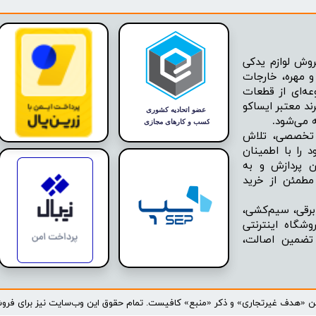
ودرو
وش لوازم یدکی
 مهره، خارجات
عه‌ای از قطعات
ند معتبر ایساکو
ه تخصصی، تلاش
 را با اطمینان
ن پردازش و به
مطمئن از خرید
برقی، سیم‌کشی،
شگاه اینترنتی
 تضمین اصالت،
تن «هدف غیرتجاری» و ذکر «منبع» کافیست. تمام حقوق اين وب‌سايت نیز برای فروشگاه 