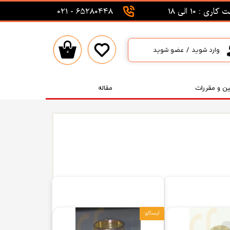
اری : 10 الی 18
65280448 - 021
وارد شوید
/
عضو شوید
۰
حساب کاربری من
تغییر گذر واژه
ین و مقررات
مقاله
سفارشات
خروج از حساب کاربری
ایساکو