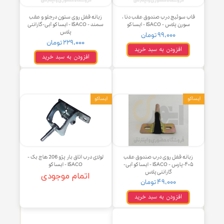
ب سوئیچ درب صندوق عقب دنا ،
زبانه قفل روی ستون درجلو و عقب
سورن پلاس - ISACO - ایساکو
سمند - ISACO - ایساکو آبی-گارانتی
پلاس
۹۹,۰۰۰ تومان
۲۲۹,۰۰۰ تومان
افزودن به سبد خرید
افزودن به سبد خرید
و
ایساکو