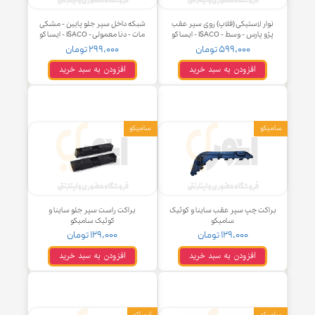
ار لاستیکی (فلاپ) روی سپر عقب
شبكه داخل سپر جلو پایین - مشكی
پارس - وسط - ISACO - ایساکو
مات - دنا معمولی - ISACO - ایساکو
۵۹۹,۰۰۰ تومان
۲۹۹,۰۰۰ تومان
افزودن به سبد خرید
افزودن به سبد خرید
کو
سامیکو
کت چپ سپر عقب ساینا و کوئیک
براکت راست سپر جلو ساینا و