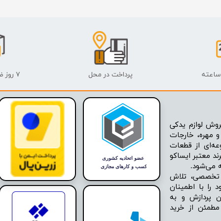
 قدرت
ندی و ترمز
ی و اسپرت
 ماشین
پرداخت در محل
۷ روز ضمانت بازگشت
 ماشین
ماشین
وش لوازم یدکی
 مهره، خارجات
ماشین
عه‌ای از قطعات
ند معتبر ایساکو
 ماشین
ه تخصصی، تلاش
اشین
 را با اطمینان
ن پردازش و به
اشین
مطمئن از خرید
 ، خارجات