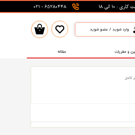
اری : 10 الی 18
65280448 - 021
وارد شوید
/
عضو شوید
۰
حساب کاربری من
تغییر گذر واژه
ین و مقررات
مقاله
سفارشات
خروج از حساب کاربری
ر کامل