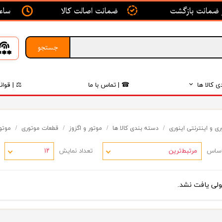
ساعت ک
ضمانت اصالت کالا
جستجو
ی کالا ها
☎ | تماس با ما
⚖ | قوان
بدنه
ی و اینترنتی اینوری
دسته بندی کالا ها
موتور و اگزوز
قطعات موتوری
موتو
اگزوز
اساس
تعداد نمایش
لکتریکی
مرتبط‌ترین
۱۲
لاستیک
ی یافت نشد.
فیلتر
داخلی