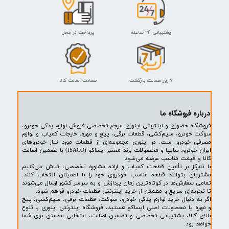
موتور EF7
اویل ماژول ) EF7 سمند - لوله مسی
- ISACO - ایساکو
۴۱۹,۰۰۰ تومان
۱,۸۹۹,۰۰۰ تومان
افزودن به سبد خرید
افزودن به سبد خرید
پشتیبانی ۲۴ ساعته
پرداخت در محل
۷ روز ضمانت بازگشت
ضمانت اصالت کالا
روشگاه ما​​​​​​​
ه حضوری و اینترنتی اینوری مرجع تخصصی فروش لوازم یدکی خودرو،