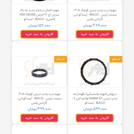
مهره درب پمپ بنزین کوچک ۴۰۵-
مهره اتصال درجه و پمپ به باک
سمند-پارس - ISACO - ایساکو آبی-
بنزین اچ ۳۰ کراس H30 CROSS
گارانتی پلاس
(اصلی) - ISACO - ایساکو
۴۸۹,۰۰۰ تومان
۱۵۹,۰۰۰ تومان
افزودن به سبد خرید
افزودن به سبد خرید
و
ایساکو