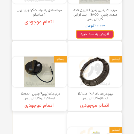
درب باک بنزین بدون قفل پژو ۴۰۵-
درجه داخل باک راست گرد پراید یورو
سمند-پارس - ISACO - ایساکو آبی-
۴ سامیکو
گارانتی پلاس
اتمام موجودی
۹۰,۰۰۰ تومان
افزودن به سبد خرید
و
ایساکو