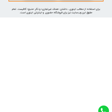
موتور جستجوی هوشمند
خرید
استفاده از مطالب اینوری ، داشتن «هدف غیرتجاری» و ذکر «منبع» کافیست. تمام