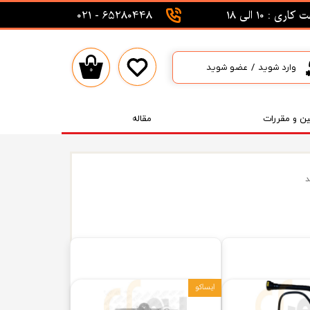
اری : 10 الی 18
65280448 - 021
وارد شوید
/
عضو شوید
۰
حساب کاربری من
تغییر گذر واژه
ین و مقررات
مقاله
سفارشات
خروج از حساب کاربری
د
ایساکو