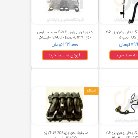
مجموعه شیلنگ بخار روغن پژو ۲۰۶
عایق حرارتی یورو ۴ ۴۰۵-سمند-پارس
 ۵
- (از۱۳۹۲ به بعد) - ISACO - ایساکو
 تومان
۲۹۹,۰۰۰ تومان
 به سبد خرید
افزودن به سبد خرید
ایساکو
مجموعه شیلنگ بخار روغن پژو ۲۰۶
منیفولد هوا پژو 206 TU5 پژو -