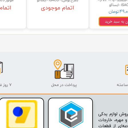
۴۰۵-پارس-سمند - (۴۸-۱۳*۶) -
(طرح بوش) - ISACO - ایساکو
موتور TU2/TU3 تیپ ۲ و ۳
 - ایساکو
اتمام موجودی
اتمام
ودرو
۴۹ تومان
ن به سبد خرید
پرداخت در محل
۷ روز ضمانت بازگشت
وش لوازم یدکی
 مهره، خارجات
عه‌ای از قطعات