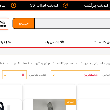
ساعت ک
ضمانت اصالت کالا
جستجو
ی کالا ها
☎ | تماس با ما
⚖ | قوان
بدنه
ی و اینترنتی اینوری
دسته بندی کالا ها
موتور و اگزوز
قطعات اگزوز
منیفول
اگزوز
اساس
تعداد نمایش
لکتریکی
مرتبط‌ترین
۱۲
لاستیک
فیلتر
ایساکو
داخلی