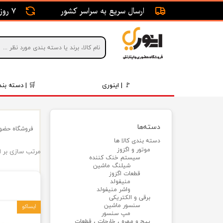
ارسال سریع به سراسر کشور
7 روز ضمانت بازگشت
🚩 | اینوری
🛒 | دسته بند
قطعات 
دسته‌ها
فروشگاه حضور
موتور و 
دسته بندی کالا ها
موتور و اگزوز
مرتب سازی بر 
برقی و ا
سیستم خنک کننده
شیلنگ ماشین
رینگ و 
قطعات اگزوز
منیفولد
واشر منیفولد
روغن و 
برقی و الکتریکی
سنسور ماشین
ایساکو
مپ سنسور
قطعات 
پیچ و مهره ، خارجات ، قطعات