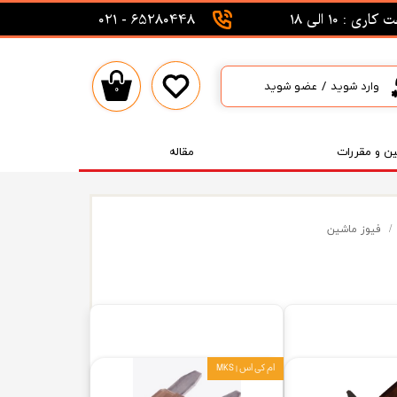
اری : 10 الی 18
65280448 - 021
وارد شوید
/
عضو شوید
۰
حساب کاربری من
تغییر گذر واژه
ین و مقررات
مقاله
سفارشات
خروج از حساب کاربری
فیوز ماشین
ام کی اس | MKS