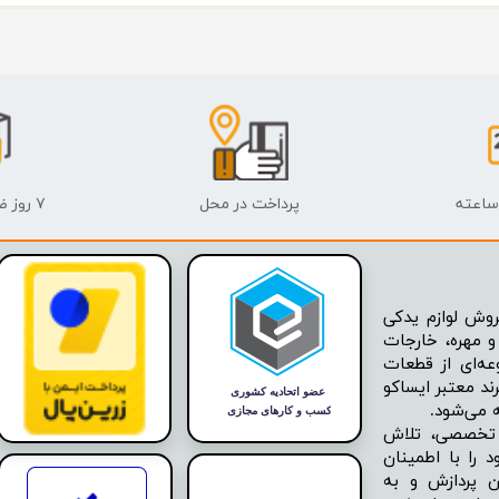
پرداخت در محل
۷ روز ضمانت بازگشت
وش لوازم یدکی
 مهره، خارجات
عه‌ای از قطعات
ند معتبر ایساکو
ه تخصصی، تلاش
 را با اطمینان
ن پردازش و به