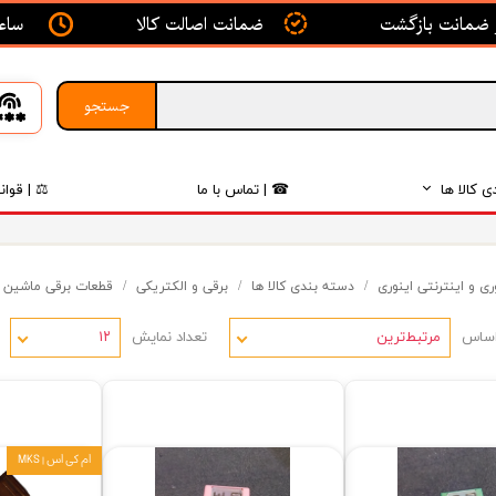
ساعت ک
ضمانت اصالت کالا
جستجو
ی کالا ها
☎ | تماس با ما
⚖ | قوان
بدنه
ی و اینترنتی اینوری
دسته بندی کالا ها
برقی و الکتریکی
قطعات برقی ماشین
اگزوز
اساس
تعداد نمایش
لکتریکی
مرتبط‌ترین
۱۲
لاستیک
فیلتر
ام کی اس | MKS
داخلی