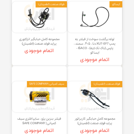
فیلتربنزین 405-سمند-پارس -
فیلتر بنزین پلیمری S7 هایما -
ایساکو آبی-گارانتی پلاس
ISACO - هایما - ایساکو
۲۶۹,۰۰۰ تومان
اتمام موجودی
افزودن به سبد خرید
و
فولاد صنعت (اطمینان)
وله برگشت سوخت از فیلتر به
مجموعه کامل حبابگیر انژکتوری
پمپ XU7-EF7 دنا ، ۴۰۵ ، سمند ،
پراید فولاد صنعت (اطمینان)
پارس (باک تک لایه) - ISACO -
اتمام موجودی
ایساکو
اتمام موجودی