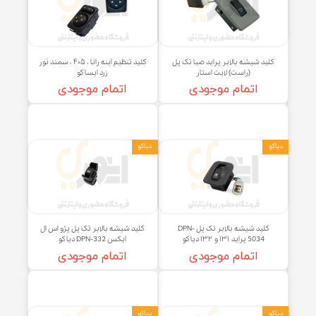
، پارس مدل DPN-3445 دیاکو
پل (راست) لایت استار
اتمام موجودی
اتمام موجودی
استار
ایساکو
ید شیشه بالابر پراید صبا تک پل
کلید تنظیم آینه رانا ، ۴۰۵ ، سمند نور
(راست) لایت استار
زرد ایساکو
اتمام موجودی
اتمام موجودی
دیاکو