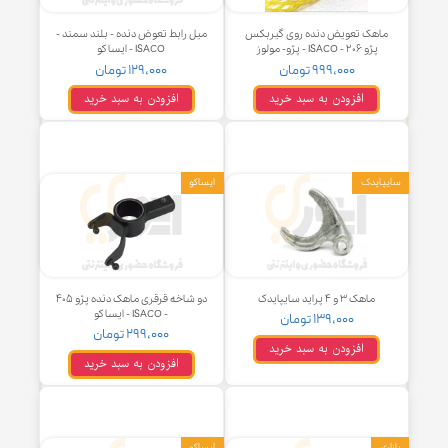
هک تعویض دنده روی گیربکس
میل رابط تعوض دنده - بلند سمند -
پژو ۲۰۶ - ISACO - پژو- مولوز
ISACO - ایساکو
۹۹۹,۰۰۰ تومان
۱۲۹,۰۰۰ تومان
افزودن به سبد خرید
افزودن به سبد خرید
ایدک
ایساکو
ماهک ۳ و ۴ پراید سایپایدک
دو شاخه قرقری ماهک دنده پژو ۴۰۵