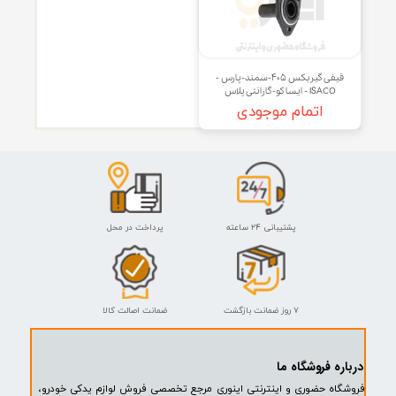
و سفید - گارانتی پایه
قطعه | DENA PIECE
اتمام موجودی
اتمام موجودی
و
قیفی گیربکس ۴۰۵-سمند-پارس -
ISACO - ایساکو-گارانتی پلاس
اتمام موجودی