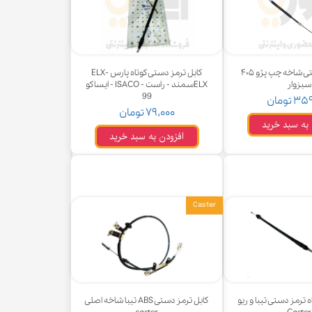
کابل ترمز دستی شاخه چپ پژو ۴۰۵
کابل ترمز دستی کوتاه پارس ELX-
سبزوار
ELXسمند - راست - ISACO - ایساکو
99
 تومان
۷۹,۰۰۰ تومان
 به سبد خرید
افزودن به سبد خرید
Caster
 ترمز دستی تیبا و ریو
کابل ترمز دستی ABS تیبا شاخه اصلی