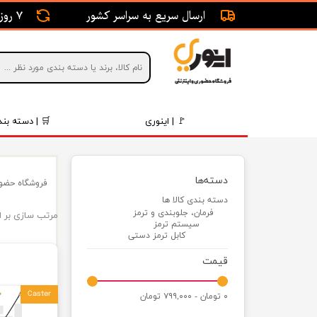
ارسال سریع به سراسر کشور
7 روز ضمانت بازگشت
🚩 | اینوری
🛒 | دسته بند
قطعات 
دسته‌ها
فروشگاه حضور
موتور و 
دسته بندی کالا ها
فرمان، جلوبندی و ترمز
مرتب سازی بر 
برقی و ا
سیستم ترمز
کابل ترمز دستی
رینگ و 
قیمت
روغن و 
Caster
۰ تومان - ۷۹۹,۰۰۰ تومان
قطعات 