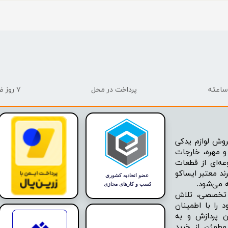
پرداخت در محل
۷ روز ضمانت بازگشت
وش لوازم یدکی
 مهره، خارجات
عه‌ای از قطعات
ند معتبر ایساکو
ه تخصصی، تلاش
 را با اطمینان
ن پردازش و به
مطمئن از خرید