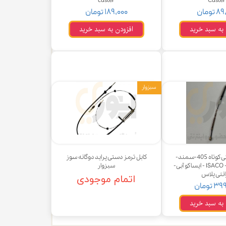
caster
Caster
تومان
۱۸۹,۰۰۰ تومان
 به سبد خرید
افزودن به سبد خرید
سبزوار
کابل ترمزدستی کوتاه 405-سمند-
کابل ترمز دستی پراید دوگانه سوز
پارس - راست - ISACO - ایساکو آبی-
سبزوار
انتی پلاس
اتمام موجودی
 تومان
 به سبد خرید