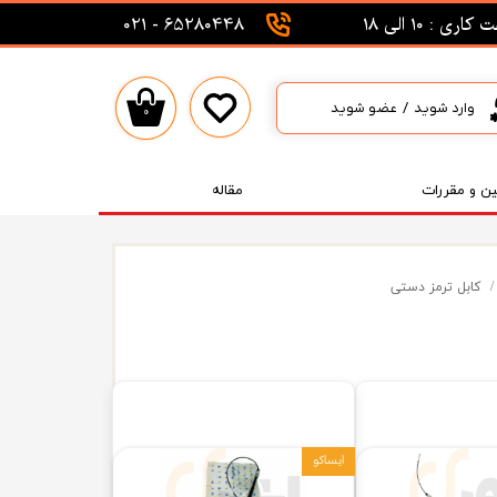
اری : 10 الی 18
65280448 - 021
وارد شوید
/
عضو شوید
۰
حساب کاربری من
تغییر گذر واژه
ین و مقررات
مقاله
سفارشات
خروج از حساب کاربری
کابل ترمز دستی
ایساکو