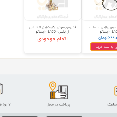
 قدرت
ندی و ترمز
سورن پلاس ، سمند -
قفل درب موتور (کاپوت) پژو SLX | اس
ی و اسپرت
 - ایساکو
ال ایکس - ISACO - ایساکو
۶۹ تومان
اتمام موجودی
 ماشین
ن به سبد خرید
 ماشین
ماشین
ماشین
 ماشین
اشین
پرداخت در محل
۷ روز ضمانت بازگشت
اشین
 ، خارجات