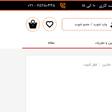
اری : 10 الی 18
65280448 - 021
وارد شوید
/
عضو شوید
۰
حساب کاربری من
تغییر گذر واژه
ین و مقررات
مقاله
سفارشات
خروج از حساب کاربری
 ماشین
قفل کاپوت