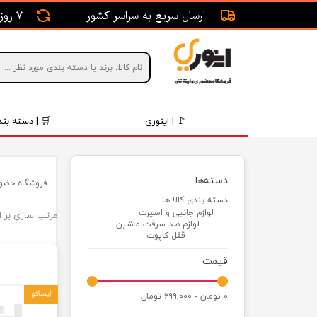
ارسال سریع به سراسر کشور
7 روز ضمانت بازگشت
🚩 | اینوری
🛒 | دسته بند
قطعات 
دسته‌ها
فروشگاه حضور
موتور و 
دسته بندی کالا ها
لوازم جانبی و اسپرت
مرتب سازی بر 
برقی و ا
لوازم ضد سرقت ماشین
قفل کاپوت
رینگ و 
قیمت
روغن و 
ایساکو
۰ تومان - ۶۹۹,۰۰۰ تومان
قطعات 