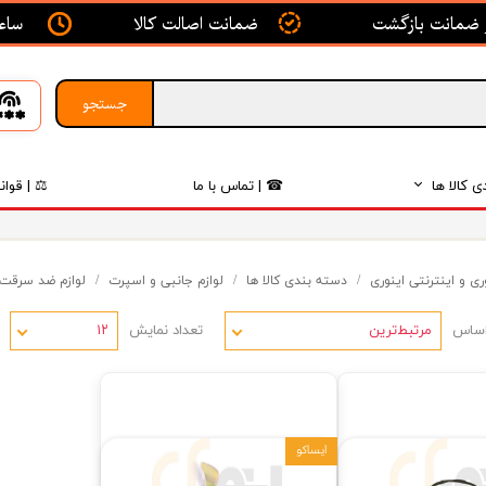
ساعت ک
ضمانت اصالت کالا
جستجو
ی کالا ها
☎ | تماس با ما
⚖ | قوان
بدنه
ی و اینترنتی اینوری
دسته بندی کالا ها
لوازم جانبی و اسپرت
لوازم ضد سرقت
اگزوز
اساس
تعداد نمایش
لکتریکی
مرتبط‌ترین
۱۲
لاستیک
فیلتر
ایساکو
داخلی