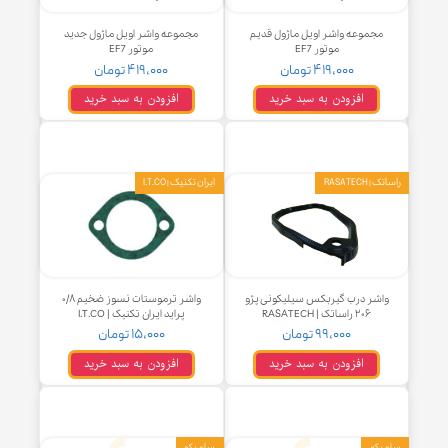
جموعه واشر اویل ماژول قدیم
مجموعه واشر اویل ماژول جدید
موتور EF7
موتور EF7
۴۱۹,۰۰۰ تومان
۴۱۹,۰۰۰ تومان
افزودن به سبد خرید
افزودن به سبد خرید
RASATE
ایران تکنیک | I.T.CO
شر درب گیربکس سیلیکونی پژو
واشر ترموستات نسوز ضخیم ۰/۸