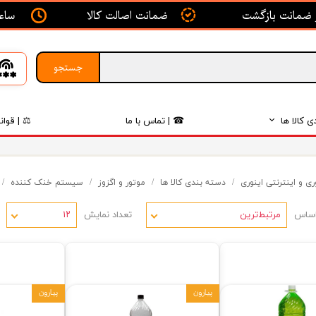
ساعت ک
ضمانت اصالت کالا
جستجو
ی کالا ها
☎ | تماس با ما
⚖ | قوان
بدنه
ی و اینترنتی اینوری
دسته بندی کالا ها
موتور و اگزوز
سیستم خنک کننده
اگزوز
اساس
تعداد نمایش
لکتریکی
مرتبط‌ترین
۱۲
لاستیک
فیلتر
پیارون
پیارون
داخلی