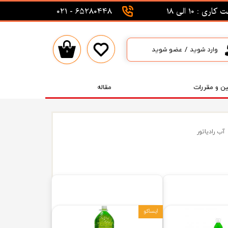
اری : 10 الی 18
65280448 - 021
وارد شوید
/
عضو شوید
۰
حساب کاربری من
تغییر گذر واژه
ین و مقررات
مقاله
سفارشات
خروج از حساب کاربری
آب رادیاتور
ایساکو