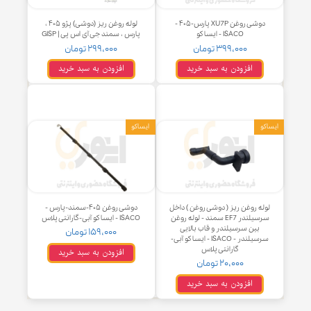
دوشی روغن XU7P پارس-۴۰۵ -
لوله روغن ریز (دوشی) پژو ۴۰۵ ،
ISACO - ایساکو
پارس ، سمند جی آی اس پی | GISP
۳۹۹,۰۰۰ تومان
۲۹۹,۰۰۰ تومان
افزودن به سبد خرید
افزودن به سبد خرید
و
ایساکو
له روغن ریز ( دوشی روغن ) داخل
دوشی روغن ۴۰۵-سمند-پارس -