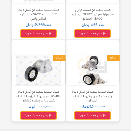
غلتك سفت كن تسمه كولر و
غلتک تسمه سفت کن کامل دینام
هيدورليك موتور OHVG2 آریسان -
EF7 سمند - ISACO - ایساکو-
ISACO - ایساکو
گارانتی پلاس
۸۹۹,۰۰۰ تومان
۲,۴۹۹,۰۰۰ تومان
افزودن به سبد خرید
افزودن به سبد خرید
و
ایساکو