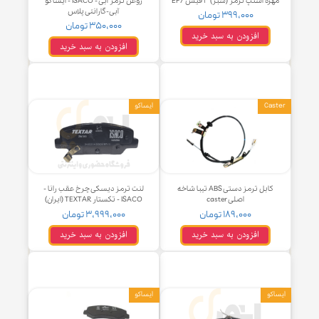
 استپ ترمز (سبز) ۳ فیش EF7
روغن ترمز آبی - ISACO - ایساکو
آبی-گارانتی پلاس
۳۹۹,۰۰۰ تومان
۳۵۰,۰۰۰ تومان
افزودن به سبد خرید
افزودن به سبد خرید
Ca
ایساکو
کابل ترمز دستی ABS تیبا شاخه
لنت ترمز دیسکی چرخ عقب رانا -
اصلی caster
ISACO - تکستار TEXTAR (ایران)
۱۸۹,۰۰۰ تومان
۳,۹۹۹,۰۰۰ تومان