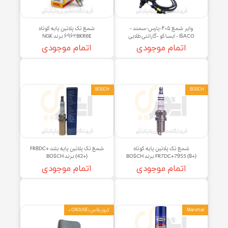
و
NGK
وایر شمع ۴۰۵-پارس-سمند -
شمع تک پلاتین پایه کوتاه
ISAC - ایساکو -گارانتی طلایی
۶۹۶۲BKR6E برند NGK
اتمام موجودی
اتمام موجودی
BOSCH
B