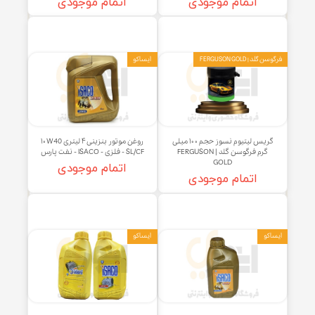
و
فرگوسن گلد | FERGUSON GOLD
روغن موتور بنزینی ۵ لیتری ۲۰W50
گریس لیتیوم نسوز حجم ۲۰۰ میلی
SL - پلاستیکی (BT) - ISACO - نفت
گرم فرگوسن گلد | FERGUSON
پارس
GOLD
اتمام موجودی
اتمام موجودی
| FERGUSON GOLD
ایساکو