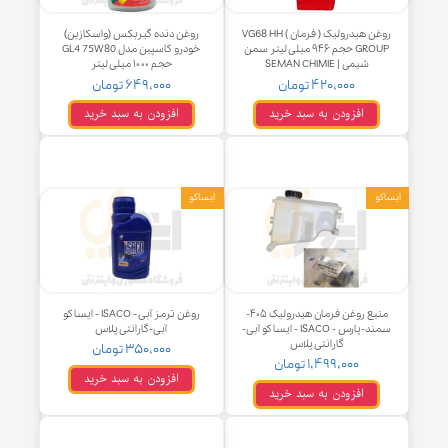
روغن هیدرولیک ( فرمان ) VG68 HH
روغن دنده گیربکس (واسکازین)
GROUP حجم ۹۴۶ میلی لیتر سمن
خودرو کاسپین مدل GL4 75W80
شیمی | SEMAN CHIMIE
حجم ۱۰۰۰ میلی‌ لیتر
۴۲۰,۰۰۰ تومان
۶۴۹,۰۰۰ تومان
افزودن به سبد خرید
افزودن به سبد خرید
و
ایساکو