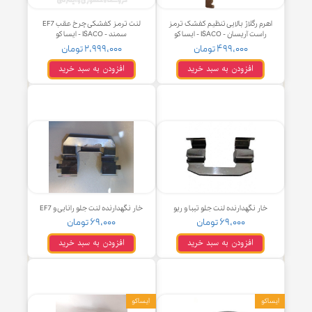
م رگلاژ بالایی تنظیم کفشک ترمز
لنت ترمز کفشکی چرخ عقب EF7
ست آریسان - ISACO - ایساکو
سمند - ISACO - ایساکو
۴۹۹,۰۰۰ تومان
۲,۹۹۹,۰۰۰ تومان
افزودن به سبد خرید
افزودن به سبد خرید
ار نگهدارنده لنت جلو تیبا و ریو
خار نگهدارنده لنت جلو رانایی و EF7