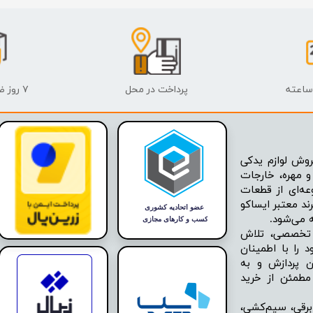
پرداخت در محل
۷ روز ضمانت بازگشت
وش لوازم یدکی
 مهره، خارجات
عه‌ای از قطعات
ند معتبر ایساکو
ه تخصصی، تلاش
 را با اطمینان
ن پردازش و به
مطمئن از خرید
برقی، سیم‌کشی،