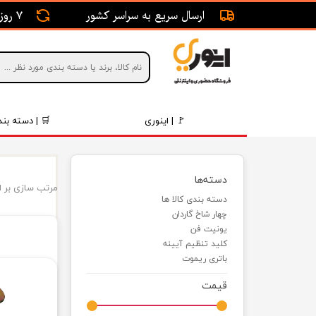
ارسال سریع به سراسر کشور
7 روز ضمانت بازگشت
🚩 | اینوری
🛒 | دسته بند
قطعات 
دسته‌ها
موتور و 
مرتب سازی بر 
دسته بندی کالا ها
چهار شاخ گاردان
برقی و ا
یونیت فن
کلید تنظیم آیینه
رینگ و 
باتری ریموت
روغن و 
قیمت
قطعات 