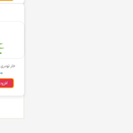
چسب خ
خار تودری پژ
۰۰۰
افزود