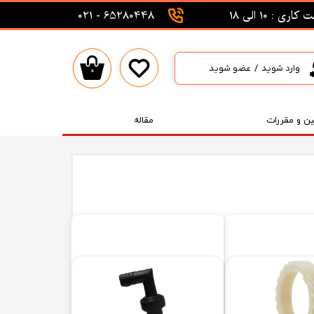
اری : 10 الی 18
65280448 - 021
وارد شوید
/
عضو شوید
۰
حساب کاربری من
تغییر گذر واژه
ین و مقررات
مقاله
سفارشات
خروج از حساب کاربری