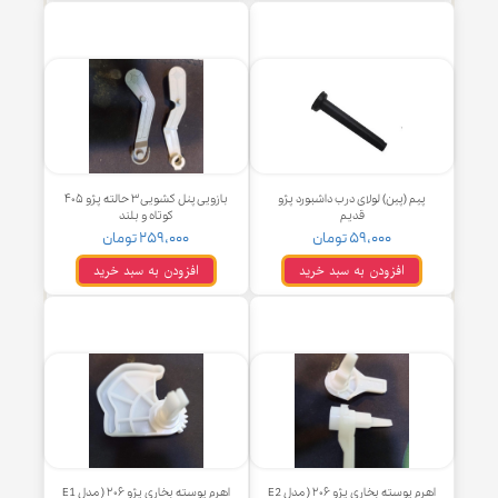
ست روی قاب تسمه تایم EF7
لامپ به همراه پایه پشت پنل کولر
پژو ۴۰۵
۹۹,۰۰۰ تومان
۱۲۹,۰۰۰ تومان
افزودن به سبد خرید
افزودن به سبد خرید
یم (پین) لولای درب داشبورد پژو
بازویی پنل کشویی ۳ حالته پژو ۴۰۵