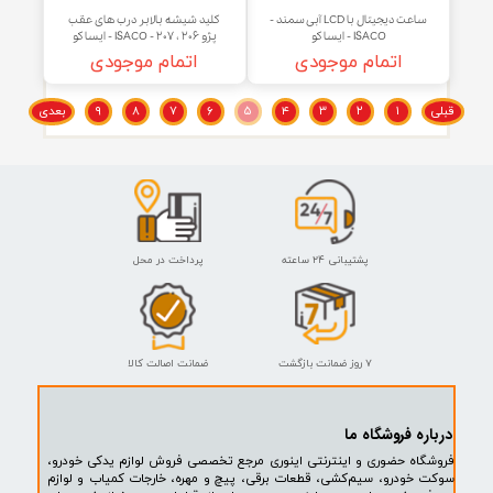
وش واسطه نصب کمربند ایمنی
لاستیک پدال کلاچ ۴۰۵-سمند-پارس
صندلی های جلو پژو پارس - ISACO -
- ISACO - ایساکو-گارانتی پلاس
ایساکو
اتمام موجودی
اتمام موجودی
ایساکو
ساعت دیجیتال با LCD آبی سمند -
کلید شیشه بالابر درب های عقب
ISACO - ایساکو
پژو ۲۰۶ ، ۲۰۷ - ISACO - ایساکو
اتمام موجودی
اتمام موجودی
۱
۲
۳
۴
۵
۶
۷
۸
۹
بعدی