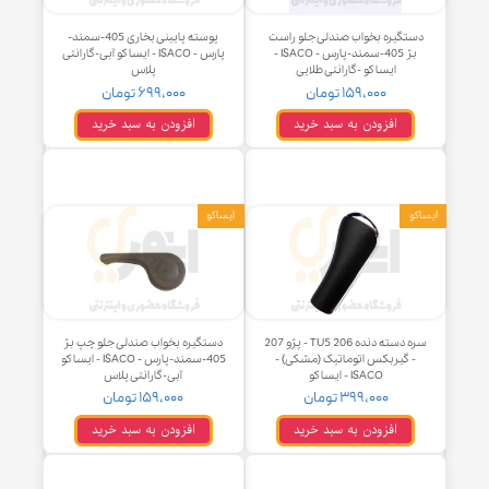
تگیره بخواب صندلی جلو راست
پوسته پایینی بخاری 405-سمند-
بژ 405-سمند-پارس - ISACO -
پارس - ISACO - ایساکو آبی-گارانتی
ایساکو -گارانتی طلایی
پلاس
۱۵۹,۰۰۰ تومان
۶۹۹,۰۰۰ تومان
افزودن به سبد خرید
افزودن به سبد خرید
و
ایساکو