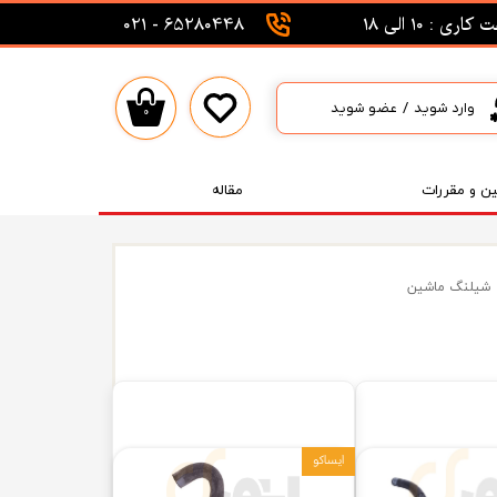
اری : 10 الی 18
65280448 - 021
وارد شوید
/
عضو شوید
۰
حساب کاربری من
تغییر گذر واژه
ین و مقررات
مقاله
سفارشات
خروج از حساب کاربری
شیلنگ ماشین
ایساکو