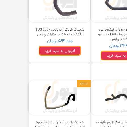
ر بخاری کوتاه پارس
شیلنگ رادیاتور آب پایین TU3 206 -
TU5 پژو - ورودی - ISACO - ایساکو
ISACO - ایساکو آبی-گارانتی پلاس
ارانتی پلاس
۵۹۹,۰۰۰ تومان
 تومان
افزودن به سبد خرید
 به سبد خرید
ایساکو
ن به کارتل دو قلو تک
شیلنگ رادیاتور بخاری بلند تک سوز