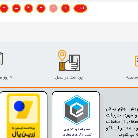
قبلی
۱
۲
۳
۴
۵
۶
پرداخت در محل
۷ روز ضمانت بازگشت
وش لوازم یدکی
 مهره، خارجات
عه‌ای از قطعات
ند معتبر ایساکو