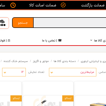
ساعت ک
ضمانت اصالت کالا
جستجو
ی کالا ها
☎ | تماس با ما
⚖ | قوان
بدنه
ی و اینترنتی اینوری
دسته بندی کالا ها
موتور و اگزوز
سیستم خنک کننده
اگزوز
اساس
تعداد نمایش
لکتریکی
مرتبط‌ترین
۱۲
لاستیک
فیلتر
ایساکو
ایساکو
داخلی