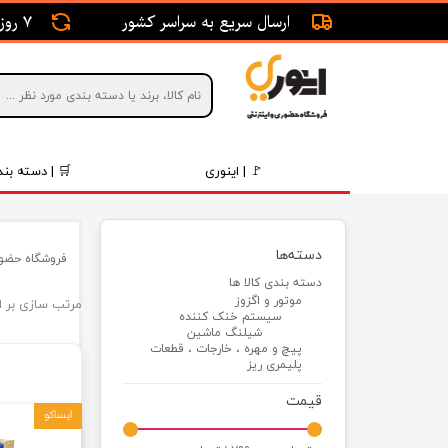
ارسال سریع به سراسر کشور
7 روز ضمانت بازگشت
🚩 | اینوری
🛒 | دسته بند
قطعات 
دسته‌ها
فروشگاه حضور
موتور و 
دسته بندی کالا ها
موتور و اگزوز
مرتب سازی بر 
برقی و ا
سیستم خنک کننده
شیلنگ ماشین
رینگ و 
پیچ و مهره ، خارجات ، قطعات
پلیمری ریز
روغن و 
قیمت
ایساکو
قطعات 