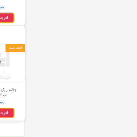
,۰۰۰
چسب خ
افزود
لایت استار
جا لامپی آری
استار | STAR
,۰۰۰
افزود