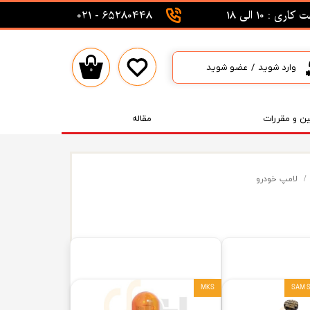
اری : 10 الی 18
65280448 - 021
وارد شوید
/
عضو شوید
۰
حساب کاربری من
تغییر گذر واژه
ین و مقررات
مقاله
سفارشات
خروج از حساب کاربری
لامپ خودرو
MKS