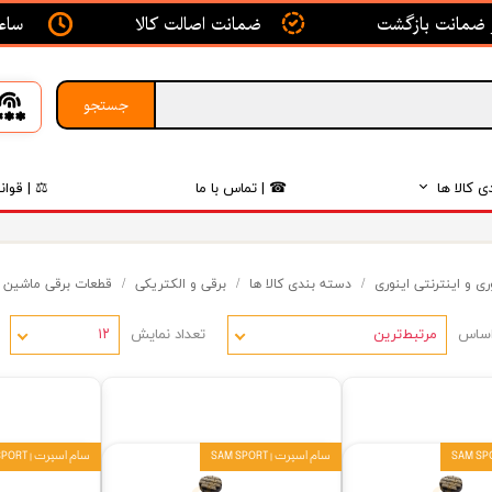
ساعت ک
ضمانت اصالت کالا
جستجو
ی کالا ها
☎ | تماس با ما
⚖ | قوان
بدنه
ی و اینترنتی اینوری
دسته بندی کالا ها
برقی و الکتریکی
قطعات برقی ماشین
اگزوز
اساس
تعداد نمایش
لکتریکی
مرتبط‌ترین
۱۲
لاستیک
فیلتر
سام اسپرت | SAM SPORT
سام اسپرت | SAM SPORT
داخلی