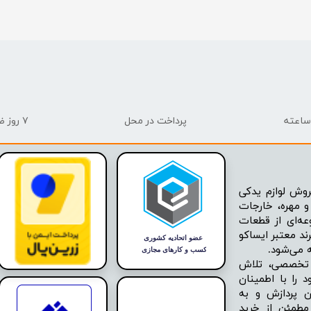
پرداخت در محل
۷ روز ضمانت بازگشت
وش لوازم یدکی
 مهره، خارجات
عه‌ای از قطعات
ند معتبر ایساکو
ه تخصصی، تلاش
 را با اطمینان
ن پردازش و به
مطمئن از خرید