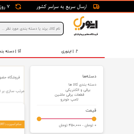
ارسال سریع به سراسر کشور
7 روز ضمانت بازگشت
🚩 | اینوری
🛒 | دسته بند
قطعات 
دسته‌ها
فروشگاه حضور
موتور و 
دسته بندی کالا ها
برقی و الکتریکی
مرتب سازی بر 
برقی و ا
قطعات برقی ماشین
لامپ خودرو
رینگ و 
قیمت
روغن و 
سام اسپرت | SAM SPORT
۰ تومان - ۴۵۰,۰۰۰ تومان
قطعات 